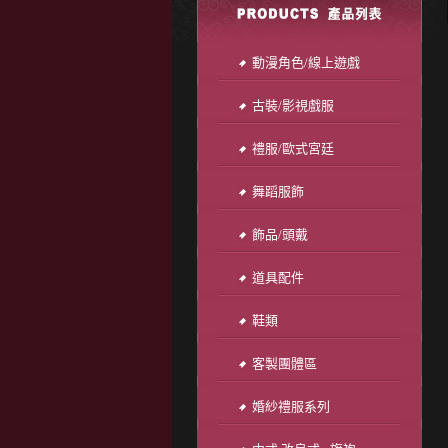
動漫角色/線上遊戲
古裝/影視戲服
禮服/歐式宮廷
舞蹈服飾
飾品/頭戴
道具配件
鞋類
客製團體區
婚紗禮服系列