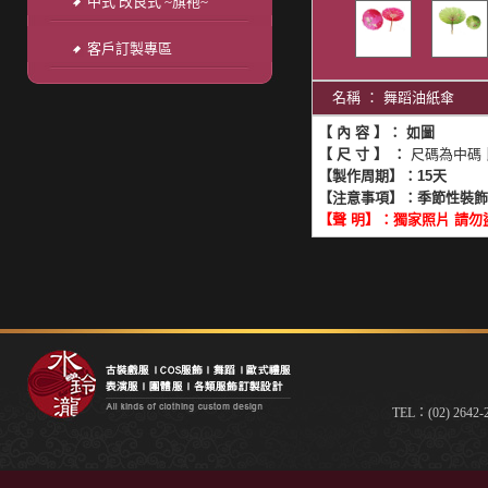
中式 改良式 ~旗袍~
客戶訂製專區
名稱 ： 舞蹈油紙傘
【 內 容 】：
如圖
【 尺 寸 】 ：
尺碼為中碼 
【製作周期】：15天
【注意事項】：季節性裝
【聲 明】：獨家照片 請勿
TEL：(02) 2642-2