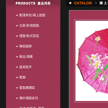
動漫角色/線上遊戲
古裝/影視戲服
禮服/歐式宮廷
舞蹈服飾
飾品/頭戴
道具配件
鞋類
客製團體區
婚紗禮服系列