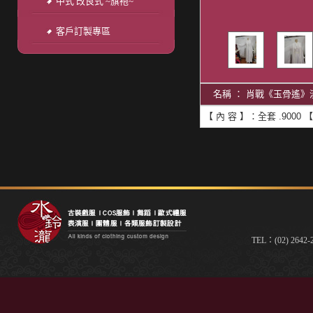
中式 改良式 ~旗袍~
客戶訂製專區
名稱 ： 肖戰《玉骨遙》漢
【 內 容 】：全套 .900
TEL：(02) 2642-2