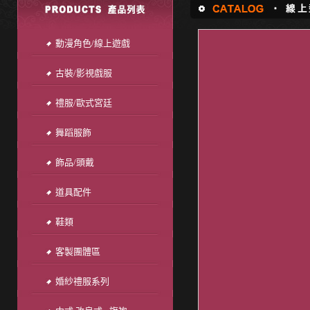
動漫角色/線上遊戲
古裝/影視戲服
禮服/歐式宮廷
舞蹈服飾
飾品/頭戴
道具配件
鞋類
客製團體區
婚紗禮服系列